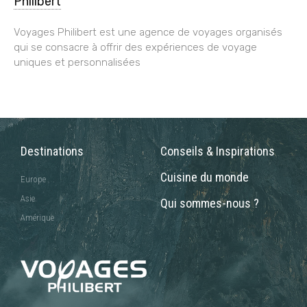
Philibert
Voyages Philibert est une agence de voyages organisés
qui se consacre à offrir des expériences de voyage
uniques et personnalisées
Destinations
Conseils & Inspirations
Cuisine du monde
Europe
Asie
Qui sommes-nous ?
Amérique