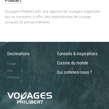
Philibert
Voyages Philibert est une agence de voyages organisés
qui se consacre à offrir des expériences de voyage
uniques et personnalisées
Destinations
Conseils & Inspirations
Cuisine du monde
Europe
Asie
Qui sommes-nous ?
Amérique