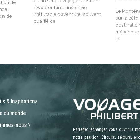
qu’un simple voyage. C’est un
tion de
rêve d’enfant, une envie
nce !
Le Monténé
irréfutable d’aventure, souvent
oin de
sur la côte
qualifié de
destinatio
méconnue q
le
ls & Inspirations
ne du monde
ommes-nous ?
Partager, échanger, vous ouvrir le m
notre passion. Circuits, séjours, es