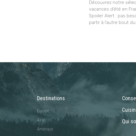
Découvrez notre sélec
vacances d’été en Fra
Spoiler Alert : pas bes
partir à l’autre bout du
Destinations
Consei
Cuisi
Europe
Asie
Qui s
Amérique