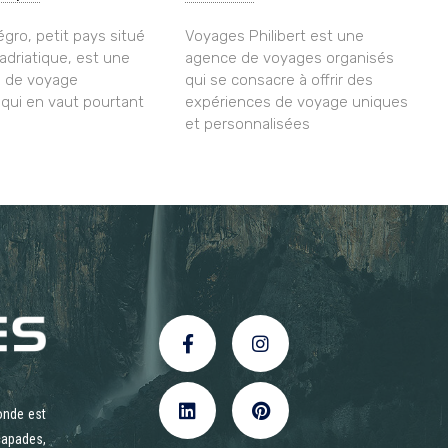
gro, petit pays situé
Voyages Philibert est une
 adriatique, est une
agence de voyages organisés
n de voyage
qui se consacre à offrir des
ui en vaut pourtant
expériences de voyage uniques
et personnalisées
onde est
capades,