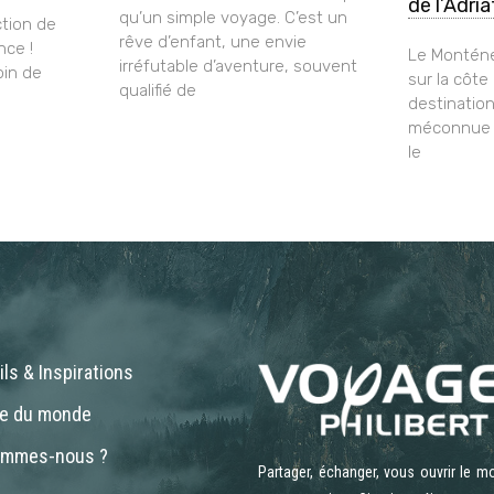
de l’Adri
qu’un simple voyage. C’est un
tion de
rêve d’enfant, une envie
nce !
Le Monténé
irréfutable d’aventure, souvent
oin de
sur la côte
qualifié de
destinatio
méconnue q
le
ls & Inspirations
ne du monde
ommes-nous ?
Partager, échanger, vous ouvrir le m