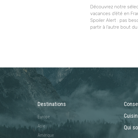
Découvrez notre sélec
vacances d’été en Fra
Spoiler Alert : pas bes
partir à l’autre bout du
Destinations
Consei
Cuisi
Europe
Asie
Qui s
Amérique