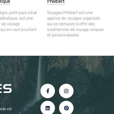
atique
Philibert
gro, petit pays situé
Voyages Philibert est une
 adriatique, est une
agence de voyages organisés
n de voyage
qui se consacre à offrir des
ui en vaut pourtant
expériences de voyage uniques
et personnalisées
onde est