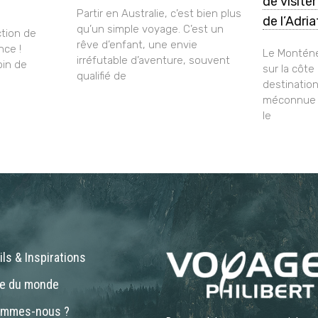
de visite
Partir en Australie, c’est bien plus
de l’Adri
qu’un simple voyage. C’est un
tion de
rêve d’enfant, une envie
nce !
Le Monténé
irréfutable d’aventure, souvent
oin de
sur la côte
qualifié de
destinatio
méconnue q
le
ls & Inspirations
ne du monde
ommes-nous ?