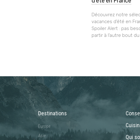
d’été en France
Découvrez notre sélec
vacances d’été en Fra
Spoiler Alert : pas bes
partir à l’autre bout du
Destinations
Consei
Cuisi
Europe
Asie
Qui s