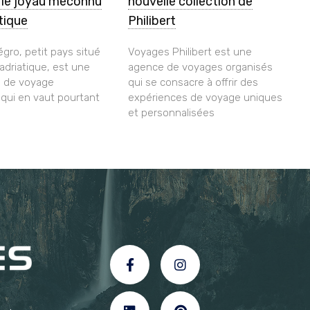
r le joyau méconnu
nouvelle collection de
atique
Philibert
gro, petit pays situé
Voyages Philibert est une
 adriatique, est une
agence de voyages organisés
n de voyage
qui se consacre à offrir des
ui en vaut pourtant
expériences de voyage uniques
et personnalisées