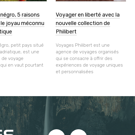
négro, 5 raisons
Voyager en liberté avec la
r le joyau méconnu
nouvelle collection de
atique
Philibert
gro, petit pays situé
Voyages Philibert est une
 adriatique, est une
agence de voyages organisés
n de voyage
qui se consacre à offrir des
ui en vaut pourtant
expériences de voyage uniques
et personnalisées