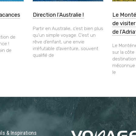
vacances
Direction l’Australie !
Le Monté
de visite
Partir en Australie, c’est bien plus
de l’Adri
qu’un simple voyage. C’est un
tion de
rêve d’enfant, une envie
nce !
Le Monténé
irréfutable d’aventure, souvent
oin de
sur la côte
qualifié de
destinatio
méconnue q
le
ls & Inspirations