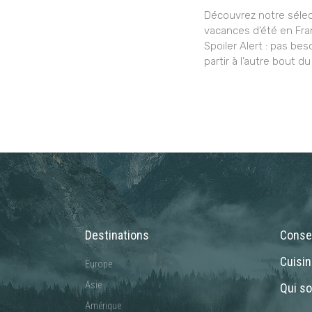
Découvrez notre sélec
vacances d’été en Fra
Spoiler Alert : pas bes
partir à l’autre bout du
Destinations
Consei
Cuisi
Europe
Asie
Qui s
Amérique