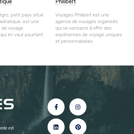
atique
Philibert
gro, petit pays situé
Voyages Philibert est une
 adriatique, est une
agence de voyages organisés
n de voyage
qui se consacre à offrir des
ui en vaut pourtant
expériences de voyage uniques
et personnalisées
onde est