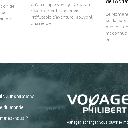
de l’Adri
qu’un simple voyage. C’est un
tion de
rêve d’enfant, une envie
nce !
Le Monténé
irréfutable d’aventure, souvent
oin de
sur la côte
qualifié de
destinatio
méconnue q
le
ls & Inspirations
ne du monde
ommes-nous ?
Partager, échanger, vous ouvrir le m