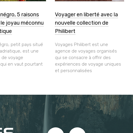
négro, 5 raisons
Voyager en liberté avec la
r le joyau méconnu
nouvelle collection de
atique
Philibert
gro, petit pays situé
Voyages Philibert est une
 adriatique, est une
agence de voyages organisés
n de voyage
qui se consacre à offrir des
ui en vaut pourtant
expériences de voyage uniques
et personnalisées