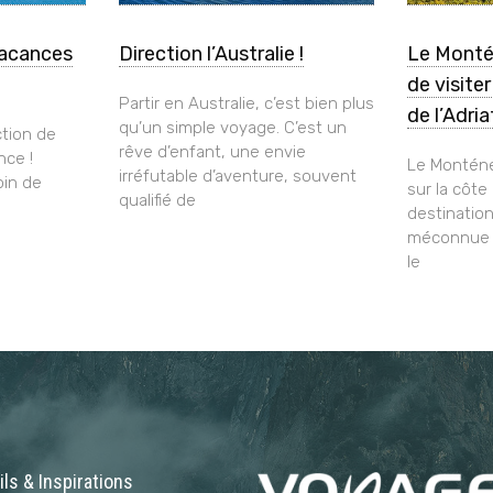
vacances
Direction l’Australie !
Le Monté
de visite
Partir en Australie, c’est bien plus
de l’Adri
qu’un simple voyage. C’est un
tion de
rêve d’enfant, une envie
nce !
Le Monténé
irréfutable d’aventure, souvent
oin de
sur la côte
qualifié de
destinatio
méconnue q
le
ls & Inspirations