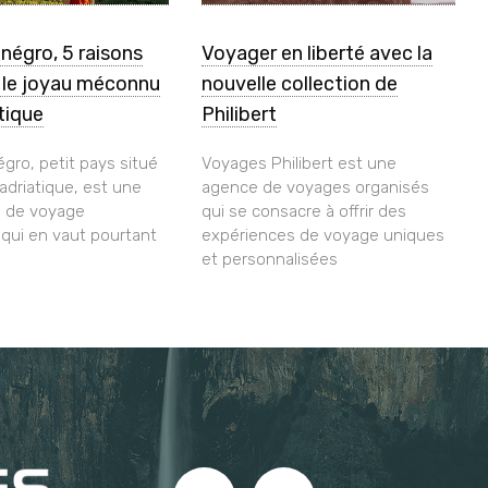
négro, 5 raisons
Voyager en liberté avec la
r le joyau méconnu
nouvelle collection de
atique
Philibert
gro, petit pays situé
Voyages Philibert est une
 adriatique, est une
agence de voyages organisés
n de voyage
qui se consacre à offrir des
ui en vaut pourtant
expériences de voyage uniques
et personnalisées