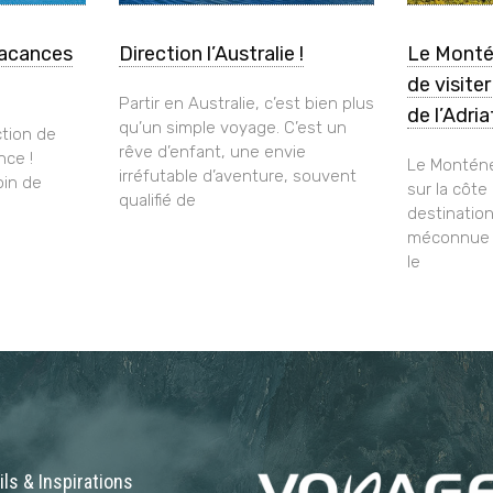
vacances
Direction l’Australie !
Le Monté
de visite
Partir en Australie, c’est bien plus
de l’Adri
qu’un simple voyage. C’est un
tion de
rêve d’enfant, une envie
nce !
Le Monténé
irréfutable d’aventure, souvent
oin de
sur la côte
qualifié de
destinatio
méconnue q
le
ls & Inspirations