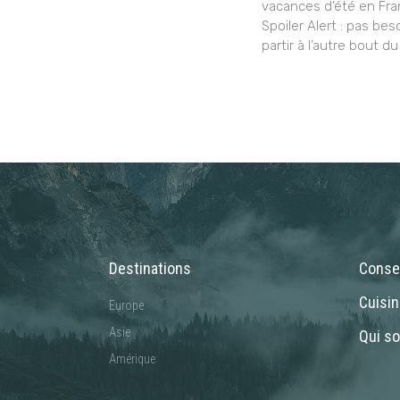
vacances d’été en Fra
Spoiler Alert : pas bes
partir à l’autre bout du
Destinations
Consei
Cuisi
Europe
Asie
Qui s
Amérique