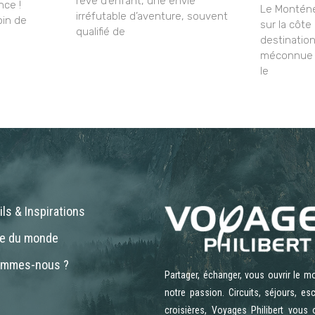
rêve d’enfant, une envie
nce !
Le Monténé
irréfutable d’aventure, souvent
oin de
sur la côte
qualifié de
destinatio
méconnue q
le
ls & Inspirations
ne du monde
ommes-nous ?
Partager, échanger, vous ouvrir le m
notre passion. Circuits, séjours, es
croisières, Voyages Philibert vous 