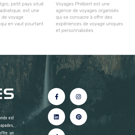
gro, petit pays situé
Voyages Philibert est une
 adriatique, est une
agence de voyages organisés
n de voyage
qui se consacre à offrir des
ui en vaut pourtant
expériences de voyage uniques
et personnalisées
onde est
capades,
offre un