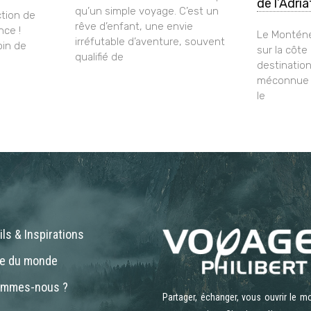
de l’Adri
qu’un simple voyage. C’est un
tion de
rêve d’enfant, une envie
nce !
Le Monténé
irréfutable d’aventure, souvent
oin de
sur la côte
qualifié de
destinatio
méconnue q
le
ls & Inspirations
ne du monde
ommes-nous ?
Partager, échanger, vous ouvrir le m