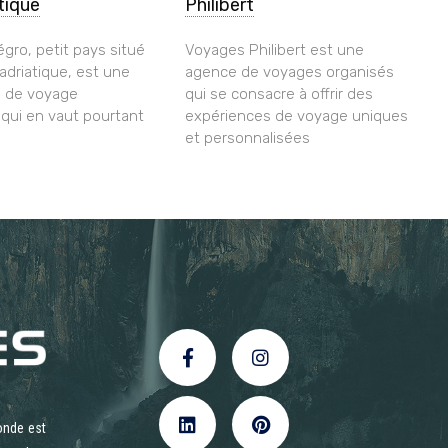
atique
Philibert
gro, petit pays situé
Voyages Philibert est une
 adriatique, est une
agence de voyages organisés
n de voyage
qui se consacre à offrir des
ui en vaut pourtant
expériences de voyage uniques
et personnalisées
onde est