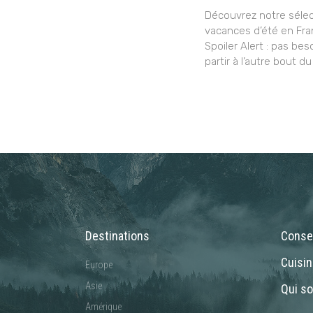
Découvrez notre sélec
vacances d’été en Fra
Spoiler Alert : pas bes
partir à l’autre bout du
Destinations
Consei
Cuisi
Europe
Asie
Qui s
Amérique