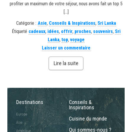
profiter un maximum de votre séjour, nous avons fait un top 5
[…]
Catégorie :
Asie
,
Conseils & Inspirations
,
Sri Lanka
Étiqueté
cadeaux
,
idées
,
offrir
,
proches
,
souvenirs
,
Sri
Lanka
,
top
,
voyage
Laisser un commentaire
Lire la suite
Destinations
Conseils &
Inspirations
Europe
Cuisine du monde
Asie
Qui sommes-nous ?
Amérique