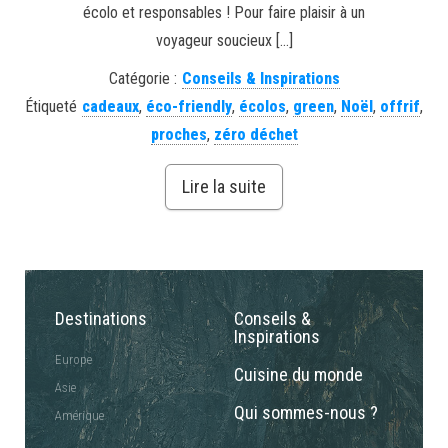
écolo et responsables ! Pour faire plaisir à un
voyageur soucieux […]
Catégorie :
Conseils & Inspirations
Étiqueté
cadeaux
,
éco-friendly
,
écolos
,
green
,
Noël
,
offrif
,
proches
,
zéro déchet
Lire la suite
Destinations
Conseils &
Inspirations
Europe
Cuisine du monde
Asie
Qui sommes-nous ?
Amérique