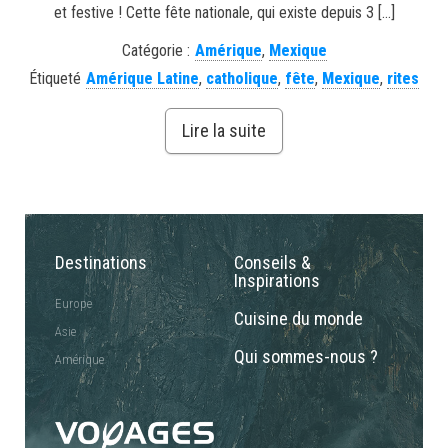
et festive ! Cette fête nationale, qui existe depuis 3 […]
Catégorie :
Amérique
,
Mexique
Étiqueté
Amérique Latine
,
catholique
,
fête
,
Mexique
,
rites
Lire la suite
Destinations
Conseils &
Inspirations
Europe
Cuisine du monde
Asie
Qui sommes-nous ?
Amérique