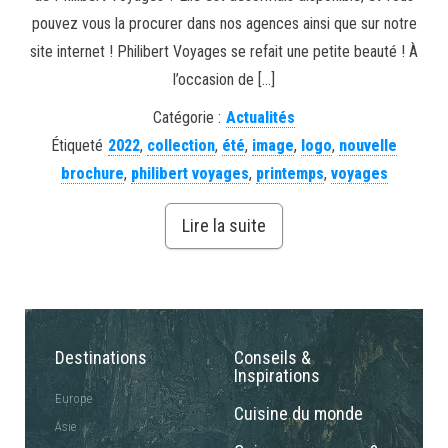
pouvez vous la procurer dans nos agences ainsi que sur notre
site internet ! Philibert Voyages se refait une petite beauté ! À
l’occasion de […]
Catégorie :
Actualités
Étiqueté
2022
,
collection
,
été
,
image
,
logo
,
nouvelle
brochure
,
philibert voyages
,
printemps
,
voyages
Lire la suite
Destinations
Conseils &
Inspirations
Europe
Cuisine du monde
Asie