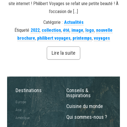
site internet ! Philibert Voyages se refait une petite beauté ! À
l’occasion de […]
Catégorie :
Actualités
Étiqueté
2022
,
collection
,
été
,
image
,
logo
,
nouvelle
brochure
,
philibert voyages
,
printemps
,
voyages
Lire la suite
Destinations
Conseils &
Inspirations
Europe
Cuisine du monde
Asie
Qui sommes-nous ?
Amérique